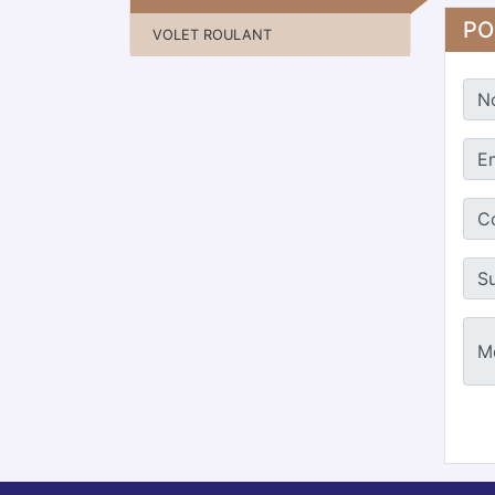
PO
VOLET ROULANT
N
Em
Co
Su
M