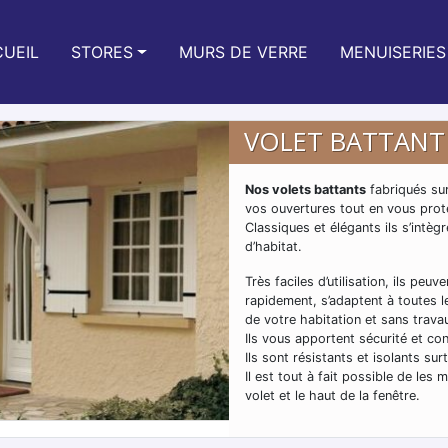
UEIL
STORES
MURS DE VERRE
MENUISERIES
VOLET BATTANT
Nos volets battants
fabriqués sur
vos ouvertures tout en vous proté
Classiques et élégants ils s’intèg
d’habitat.
Très faciles d’utilisation, ils peu
rapidement, s’adaptent à toutes l
de votre habitation et sans trav
Ils vous apportent sécurité et con
Ils sont résistants et isolants sur
Il est tout à fait possible de les
volet et le haut de la fenêtre.